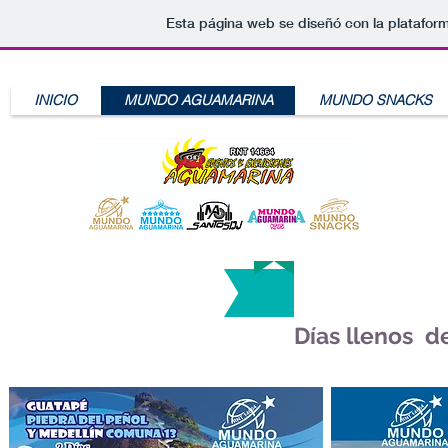
Esta página web se diseñó con la platafor
INICIO
MUNDO AGUAMARINA
MUNDO SNACKS
Plane
Días llenos d