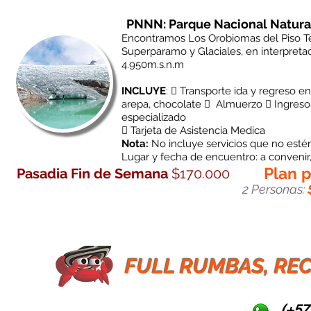
PNNN: Parque Nacional Natural
Encontramos Los Orobiomas del Piso Té
Superparamo y Glaciales, en interpretaci
4.950m.s.n.m
INCLUYE
:
 Transporte ida y regreso e
arepa, chocolate  Almuerzo  Ingreso a
especializado
 Tarjeta de Asistencia Medica
Nota:
No incluye servicios que no esté
Lugar y fecha de encuentro: a convenir
Plan 
Pasadia Fin de Semana
$170.000
2 Personas:
FULL RUMBAS, REC
(+57